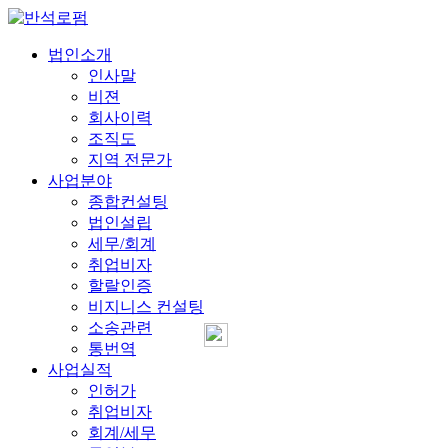
법인소개
인사말
비젼
회사이력
조직도
지역 전문가
사업분야
종합컨설팅
법인설립
세무/회계
취업비자
할랄인증
비지니스 컨설팅
소송관련
통번역
사업실적
인허가
취업비자
회계/세무