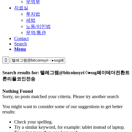
무역부
자료실
투자법
세법
노동/이민법
무역/통관
Contact
Search
Menu
Search results for: 텔레그램@bitcoinsyri♢▸ssg페이테더전환트
론리플코인전송
Nothing Found
Sorry, no posts matched your criteria. Please try another search
You might want to consider some of our suggestions to get better
results:
Check your spelling.
Try a similar keyword, for example: tablet instead of laptop.