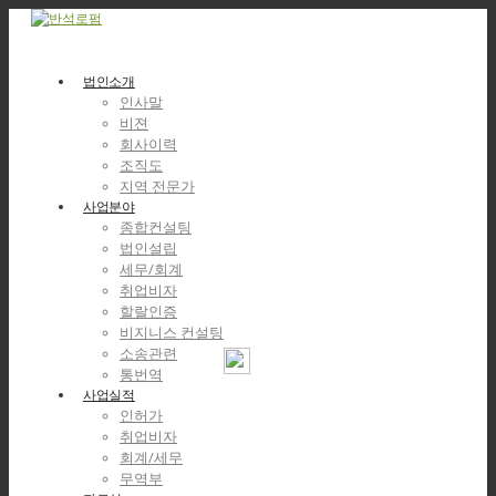
법인소개
인사말
비젼
회사이력
조직도
지역 전문가
사업분야
종합컨설팅
법인설립
세무/회계
취업비자
할랄인증
비지니스 컨설팅
소송관련
통번역
사업실적
인허가
취업비자
회계/세무
무역부