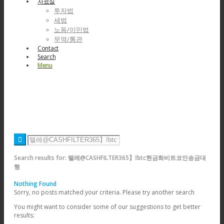
자료실
투자법
세법
노동/이민법
무역/통관
Contact
Search
Menu
Search results for: 텔레@CASHFILTER365】ǃbtc현금화비트코인송금대
행
Nothing Found
Sorry, no posts matched your criteria. Please try another search
You might want to consider some of our suggestions to get better
results: