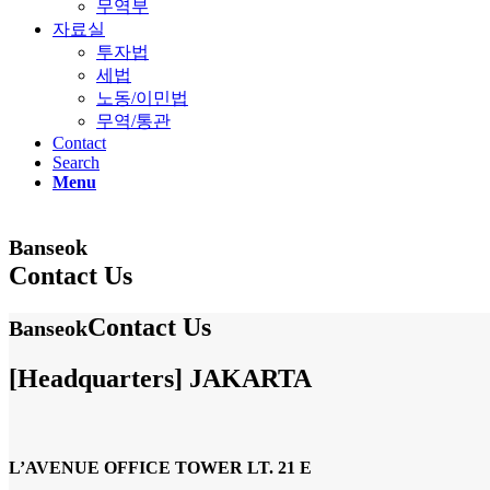
무역부
자료실
투자법
세법
노동/이민법
무역/통관
Contact
Search
Menu
Banseok
Contact Us
Contact Us
Banseok
[Headquarters] JAKARTA
L’AVENUE OFFICE TOWER LT. 21 E