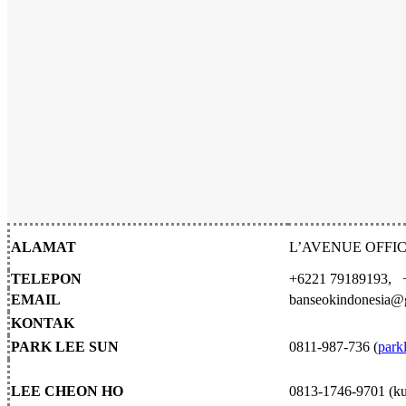
ALAMAT
L’AVENUE OFFIC
TELEPON
+6221 79189193, 
EMAIL
banseokindonesia@
KONTAK
PARK LEE SUN
0811-987-736 (
park
LEE CHEON HO
0813-1746-9701 (k