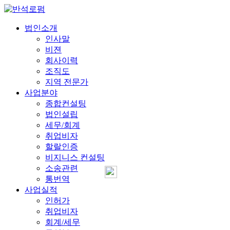
법인소개
인사말
비젼
회사이력
조직도
지역 전문가
사업분야
종합컨설팅
법인설립
세무/회계
취업비자
할랄인증
비지니스 컨설팅
소송관련
통번역
사업실적
인허가
취업비자
회계/세무