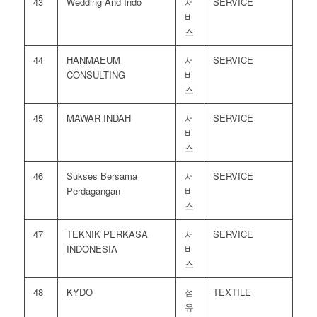
43
Wedding And Indo
서
SERVICE
비
스
44
HANMAEUM
서
SERVICE
CONSULTING
비
스
45
MAWAR INDAH
서
SERVICE
비
스
46
Sukses Bersama
서
SERVICE
Perdagangan
비
스
47
TEKNIK PERKASA
서
SERVICE
INDONESIA
비
스
48
KYDO
섬
TEXTILE
유