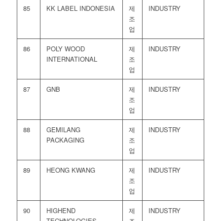
85
KK LABEL INDONESIA
제
INDUSTRY
조
업
86
POLY WOOD
제
INDUSTRY
INTERNATIONAL
조
업
87
GNB
제
INDUSTRY
조
업
88
GEMILANG
제
INDUSTRY
PACKAGING
조
업
89
HEONG KWANG
제
INDUSTRY
조
업
90
HIGHEND
제
INDUSTRY
TECHNOLOGIES
조