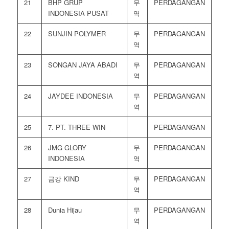
21
BHP GRUP
무
PERDAGANGAN
INDONESIA PUSAT
역
22
SUNJIN POLYMER
무
PERDAGANGAN
역
23
SONGAN JAYA ABADI
무
PERDAGANGAN
역
24
JAYDEE INDONESIA
무
PERDAGANGAN
역
25
7. PT. THREE WIN
PERDAGANGAN
26
JMG GLORY
무
PERDAGANGAN
INDONESIA
역
27
금강 KIND
무
PERDAGANGAN
역
28
Dunia Hijau
무
PERDAGANGAN
역