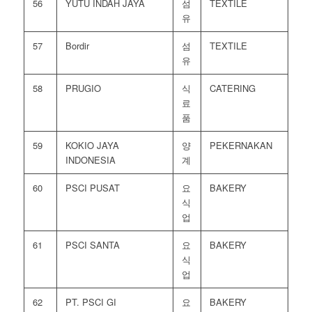
56
YUTU INDAH JAYA
섬
TEXTILE
유
57
Bordir
섬
TEXTILE
유
58
PRUGIO
식
CATERING
료
품
59
KOKIO JAYA
양
PEKERNAKAN
INDONESIA
계
60
PSCI PUSAT
요
BAKERY
식
업
61
PSCI SANTA
요
BAKERY
식
업
62
PT. PSCI GI
요
BAKERY