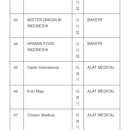
식
업
63
MISTER DAKGALBI
요
BAKERY
INDONESIA
식
업
64
ARAMIN FOOD
요
BAKERY
INDONESIA
식
업
65
Gadel International
의
ALAT MEDICAL
료
기
66
Koin Maju
의
ALAT MEDICAL
료
기
67
Choeun Medical
의
ALAT MEDICAL
료
기