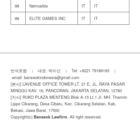
98
Netmarble
IT
IT
99
ELITE GAMES INC
IT
IT
반석로펌
대표: 박이선
Tel: +6221 79189193
|
|
|
email: banseokindonesia@gmail.com
[본사] L’AVENUE OFFICE TOWER LT. 21 E, JL. RAYA PASAR
MINGGU KAV. 16, PANCORAN, JAKARTA SELATAN, 12780
[지사] RUKO PLAZA MENTENG Blok A-15 Lt.1 Jl. MH. Thamrin
Lippo Cikarang, Desa Cibatu, Kec. Cikarang Selatan, Kab.
Bekasi, Jawa Barat, 17550
Copyright(c)
Banseok Lawfirm
. All right reserved.