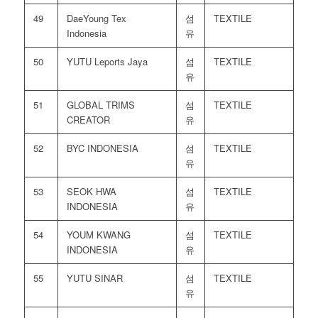
49
DaeYoung Tex
섬
TEXTILE
Indonesia
유
50
YUTU Leports Jaya
섬
TEXTILE
유
51
GLOBAL TRIMS
섬
TEXTILE
CREATOR
유
52
BYC INDONESIA
섬
TEXTILE
유
53
SEOK HWA
섬
TEXTILE
INDONESIA
유
54
YOUM KWANG
섬
TEXTILE
INDONESIA
유
55
YUTU SINAR
섬
TEXTILE
유