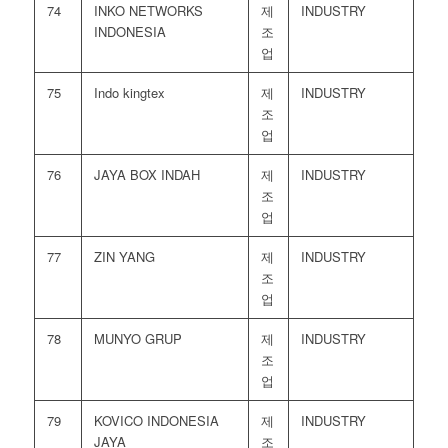
74
INKO NETWORKS
제
INDUSTRY
INDONESIA
조
업
75
Indo kingtex
제
INDUSTRY
조
업
76
JAYA BOX INDAH
제
INDUSTRY
조
업
77
ZIN YANG
제
INDUSTRY
조
업
78
MUNYO GRUP
제
INDUSTRY
조
업
79
KOVICO INDONESIA
제
INDUSTRY
JAYA
조