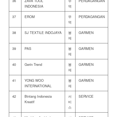
36
ZAVA TOOL
무
PERDAGANGAN
INDONESIA
역
37
EROM
무
PERDAGANGAN
역
38
SJ TEXTILE INDOJAYA
봉
GARMEN
제
39
PAS
봉
GARMEN
제
40
Gerin Trend
봉
GARMEN
제
41
YONG WOO
봉
GARMEN
INTERNATIONAL
제
42
Bintang Indonesia
서
SERVICE
Kreatif
비
스