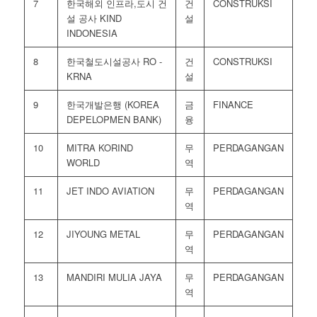
7
한국해외 인프라,도시 건
건
CONSTRUKSI
설 공사 KIND
설
INDONESIA
8
한국철도시설공사 RO -
건
CONSTRUKSI
KRNA
설
9
한국개발은행 (KOREA
금
FINANCE
DEPELOPMEN BANK)
융
10
MITRA KORIND
무
PERDAGANGAN
WORLD
역
11
JET INDO AVIATION
무
PERDAGANGAN
역
12
JIYOUNG METAL
무
PERDAGANGAN
역
13
MANDIRI MULIA JAYA
무
PERDAGANGAN
역