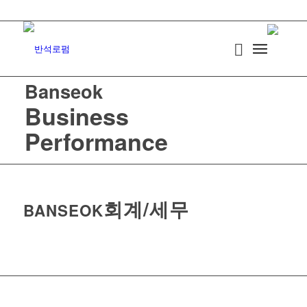
Banseok
Business
Performance
회계/세무
BANSEOK