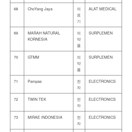
68
ChoYang Jaya
의
ALAT MEDICAL
료
기
69
MARAH NATURAL
의
SURPLEMEN
KORNESIA
약
품
70
GTMM
의
SURPLEMEN
약
품
71
Pampas
전
ELECTRONICS
자
72
TWIN TEK
전
ELECTRONICS
자
73
MIRAE INDONESIA
전
ELECTRONICS
자