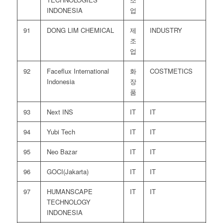
INDONESIA
업
91
DONG LIM CHEMICAL
제
INDUSTRY
조
업
92
Faceflux International
화
COSTMETICS
Indonesia
장
품
93
Next INS
IT
IT
94
Yubi Tech
IT
IT
95
Neo Bazar
IT
IT
96
GOCI(Jakarta)
IT
IT
97
HUMANSCAPE
IT
IT
TECHNOLOGY
INDONESIA