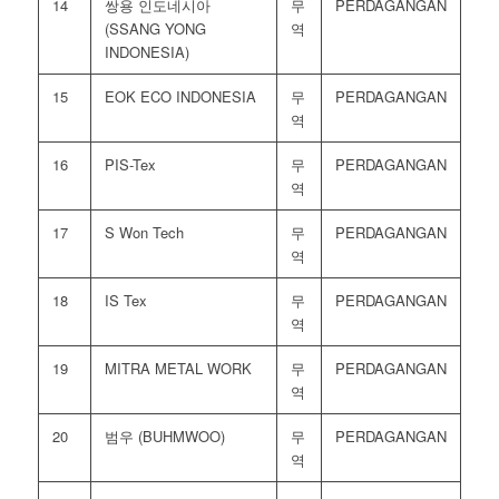
14
쌍용 인도네시아
무
PERDAGANGAN
(SSANG YONG
역
INDONESIA)
15
EOK ECO INDONESIA
무
PERDAGANGAN
역
16
PIS-Tex
무
PERDAGANGAN
역
17
S Won Tech
무
PERDAGANGAN
역
18
IS Tex
무
PERDAGANGAN
역
19
MITRA METAL WORK
무
PERDAGANGAN
역
20
범우 (BUHMWOO)
무
PERDAGANGAN
역